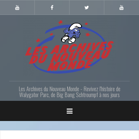
Skip
to
Youtube
Facebook
Twitter
Youtube
Gazette
LANM
content
Les Archives du Nouveau Monde - Revivez l'histoire de
Walygator Parc, de Big Bang Schtroumpf à nos jours