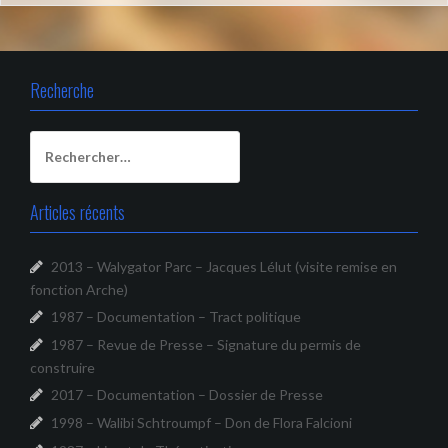
Recherche
Rechercher :
Articles récents
2013 – Walygator Parc – Jacques Lélut (visite remise en
fonction Arche)
1987 – Documentation – Tract politique
1987 – Revue de Presse – Signature du permis de
construire
2017 – Documentation – Dossier de Presse
1998 – Walibi Schtroumpf – Don de Flora Falcioni