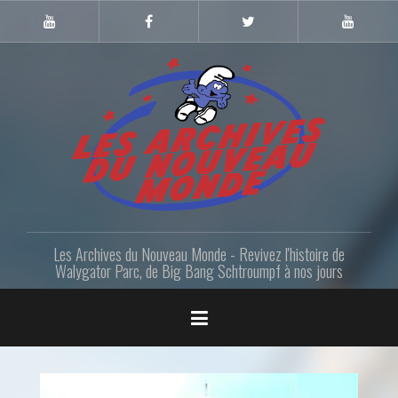
Skip
to
Youtube
Facebook
Twitter
Youtube
Gazette
LANM
content
Les Archives du Nouveau Monde - Revivez l'histoire de
Walygator Parc, de Big Bang Schtroumpf à nos jours