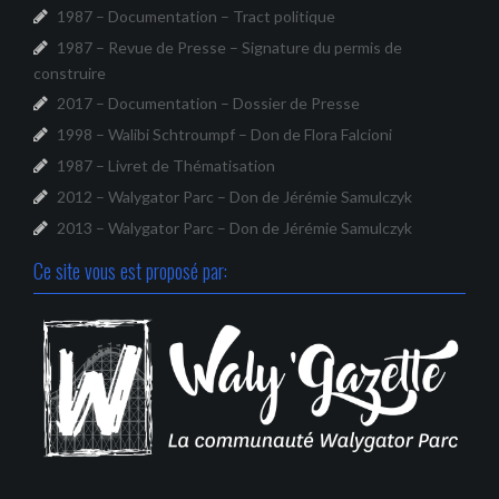
1987 – Documentation – Tract politique
1987 – Revue de Presse – Signature du permis de
construire
2017 – Documentation – Dossier de Presse
1998 – Walibi Schtroumpf – Don de Flora Falcioni
1987 – Livret de Thématisation
2012 – Walygator Parc – Don de Jérémie Samulczyk
2013 – Walygator Parc – Don de Jérémie Samulczyk
Ce site vous est proposé par: