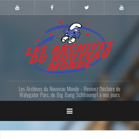
Skip
to
Youtube
Facebook
Twitter
Youtube
Gazette
LANM
content
Les Archives du Nouveau Monde - Revivez l'histoire de
Walygator Parc, de Big Bang Schtroumpf à nos jours