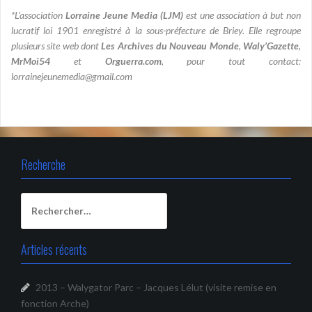
*L’association
Lorraine Jeune Media (LJM)
est une association à but non
lucratif loi 1901 enregistré à la sous-préfecture de Briey. Elle regroupe
plusieurs site web dont
Les Archives du Nouveau Monde
,
Waly’Gazette
,
MrMoi54
et
Orguerra.com
, pour tout contact:
lorrainejeunemedia@gmail.com
Recherche
Rechercher :
Articles récents
2013 – Walygator Parc – Jacques Lélut (visite remise en
fonction Arche)