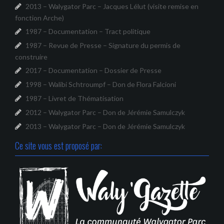
2013 – Walygator Parc – Jacques Lélut (visite remise en
fonction Arche)
1987 – Documentation – Tract politique
1987 – Revue de Presse – Signature du permis de
construire
2017 – Documentation – Dossier de Presse
1998 – Walibi Schtroumpf – Don de Flora Falcioni
1987 – Livret de Thématisation
2012 – Walygator Parc – Don de Jérémie Samulczyk
2013 – Walygator Parc – Don de Jérémie Samulczyk
Ce site vous est proposé par: