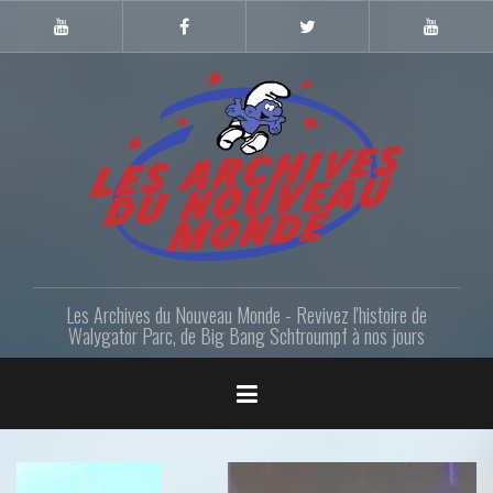
Skip
to
Youtube
Facebook
Twitter
Youtube
Gazette
LANM
content
Les Archives du Nouveau Monde - Revivez l'histoire de
Walygator Parc, de Big Bang Schtroumpf à nos jours