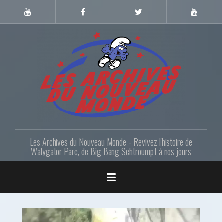
Skip
to
Youtube
Facebook
Twitter
Youtube
Gazette
LANM
content
Les Archives du Nouveau Monde - Revivez l'histoire de
Walygator Parc, de Big Bang Schtroumpf à nos jours