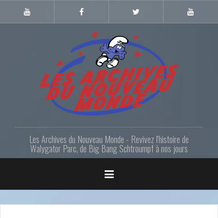
Skip
to
Youtube
Facebook
Twitter
Youtube
Gazette
LANM
content
Les Archives du Nouveau Monde - Revivez l'histoire de
Walygator Parc, de Big Bang Schtroumpf à nos jours