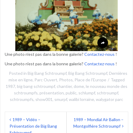
Une photo n’est pas dans la bonne galerie?
Contactez-nous
!
Une photo n'est pas dans la bonne galerie?
Contactez-nous
!
Posted in
Big Bang Schtroumpf
,
Big Bang Schtroumpf
,
Dernières
mise en ligne
,
Parc Ouvert
,
Photos
,
Place de l'Europe
Tagged
1987
,
big bang schtroumpf
,
chantier
,
dome
,
le nouveau monde des
schtroumpfs
,
présentation
,
public
,
schlumpf
,
schtroumpf
,
schtroumpfs
,
show001
,
smurpf
,
walibi lorraine
,
walygator parc
Navigation
1989 – Vidéo –
1989 – Mondial Air Ballon –
de
Présentation de Big Bang
Montgolfière Schtroumpf
Schtroumpf