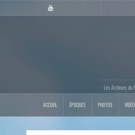
Skip
to
Youtube
content
Gazette
Les Archives du 
ACCUEIL
ÉPOQUES
PHOTOS
VIDÉ