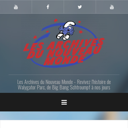
Skip
to
Youtube
Facebook
Twitter
Youtube
Gazette
LANM
content
Les Archives du Nouveau Monde - Revivez l'histoire de
Walygator Parc, de Big Bang Schtroumpf à nos jours