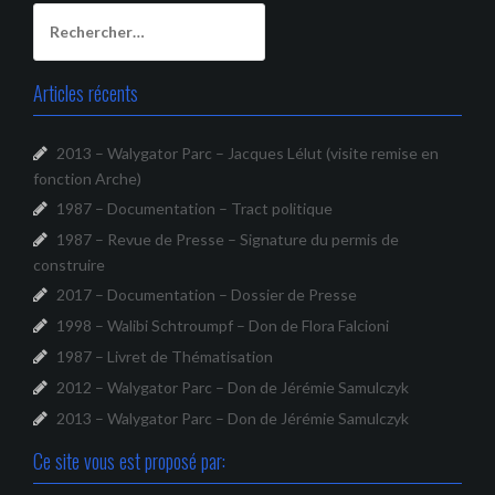
Rechercher :
Articles récents
2013 – Walygator Parc – Jacques Lélut (visite remise en
fonction Arche)
1987 – Documentation – Tract politique
1987 – Revue de Presse – Signature du permis de
construire
2017 – Documentation – Dossier de Presse
1998 – Walibi Schtroumpf – Don de Flora Falcioni
1987 – Livret de Thématisation
2012 – Walygator Parc – Don de Jérémie Samulczyk
2013 – Walygator Parc – Don de Jérémie Samulczyk
Ce site vous est proposé par: