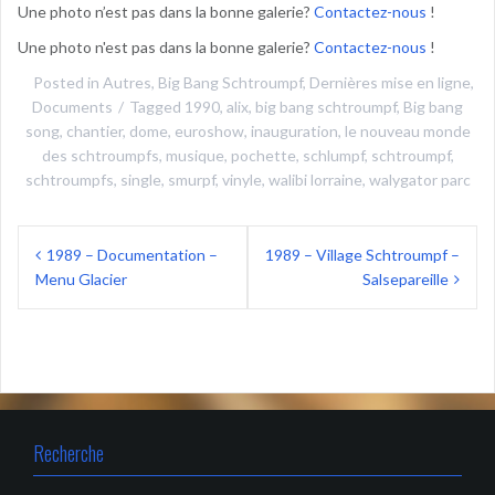
Une photo n’est pas dans la bonne galerie?
Contactez-nous
!
Une photo n'est pas dans la bonne galerie?
Contactez-nous
!
Posted in
Autres
,
Big Bang Schtroumpf
,
Dernières mise en ligne
,
Documents
Tagged
1990
,
alix
,
big bang schtroumpf
,
Big bang
song
,
chantier
,
dome
,
euroshow
,
inauguration
,
le nouveau monde
des schtroumpfs
,
musique
,
pochette
,
schlumpf
,
schtroumpf
,
schtroumpfs
,
single
,
smurpf
,
vinyle
,
walibi lorraine
,
walygator parc
Navigation
1989 – Documentation –
1989 – Village Schtroumpf –
de
Menu Glacier
Salsepareille
l’article
Recherche