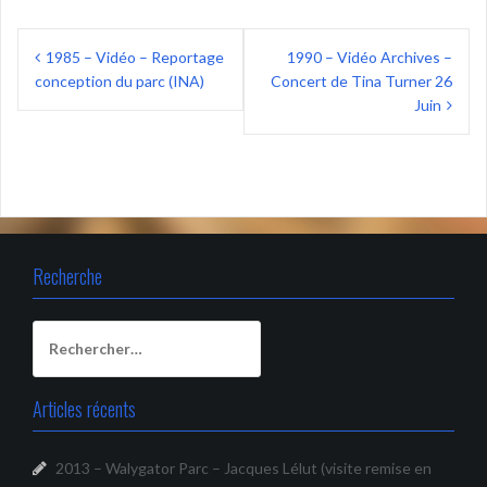
Navigation
1985 – Vidéo – Reportage
1990 – Vidéo Archives –
de
conception du parc (INA)
Concert de Tina Turner 26
l’article
Juin
Recherche
Rechercher :
Articles récents
2013 – Walygator Parc – Jacques Lélut (visite remise en