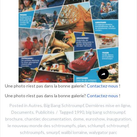
Une photo n’est pas dans la bonne galerie?
Contactez-nous
!
Une photo n'est pas dans la bonne galerie?
Contactez-nous
!
Posted in
Autres
,
Big Bang Schtroumpf
,
Dernières mise en ligne
,
Documents
,
Publicités
Tagged
1990
,
big bang schtroumpf
,
brochure
,
chantier
,
documentation
,
dome
,
euroshow
,
inauguration
,
le nouveau monde des schtroumpfs
,
plan
,
schlumpf
,
schtroumpf
,
schtroumpfs
,
smurpf
,
walibi lorraine
,
walygator parc