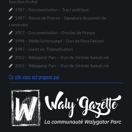
fonction Arche)
1987 – Documentation – Tract politique
1987 – Revue de Presse – Signature du permis de
construire
2017 – Documentation – Dossier de Presse
1998 – Walibi Schtroumpf – Don de Flora Falcioni
1987 – Livret de Thématisation
2012 – Walygator Parc – Don de Jérémie Samulczyk
2013 – Walygator Parc – Don de Jérémie Samulczyk
Ce site vous est proposé par: