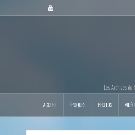
Skip
to
Youtube
content
Gazette
Les Archives du 
ACCUEIL
ÉPOQUES
PHOTOS
VIDÉ