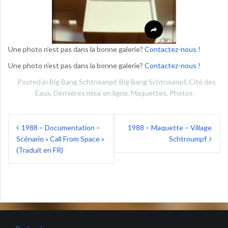
Une photo n’est pas dans la bonne galerie?
Contactez-nous
!
Une photo n'est pas dans la bonne galerie?
Contactez-nous
!
Posted in
Big Bang Schtroumpf
,
Big Bang Schtroumpf
,
Cité des
Eaux
,
Dernières mise en ligne
,
Maquettes
,
Photos
Navigation
1988 – Documentation –
1988 – Maquette – Village
de
Scénario « Call From Space »
Schtroumpf
l’article
(Traduit en FR)