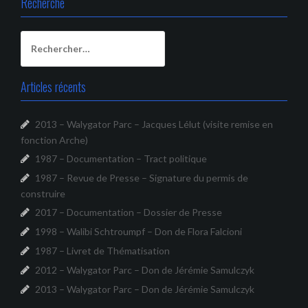
Recherche
Rechercher :
Articles récents
2013 – Walygator Parc – Jacques Lélut (visite remise en
fonction Arche)
1987 – Documentation – Tract politique
1987 – Revue de Presse – Signature du permis de
construire
2017 – Documentation – Dossier de Presse
1998 – Walibi Schtroumpf – Don de Flora Falcioni
1987 – Livret de Thématisation
2012 – Walygator Parc – Don de Jérémie Samulczyk
2013 – Walygator Parc – Don de Jérémie Samulczyk