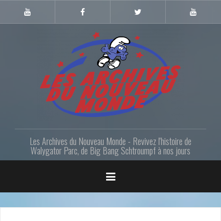
Skip
to
Youtube
Facebook
Twitter
Youtube
Gazette
LANM
content
Les Archives du Nouveau Monde - Revivez l'histoire de
Walygator Parc, de Big Bang Schtroumpf à nos jours