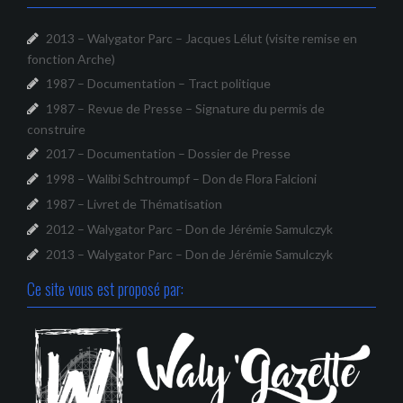
2013 – Walygator Parc – Jacques Lélut (visite remise en
fonction Arche)
1987 – Documentation – Tract politique
1987 – Revue de Presse – Signature du permis de
construire
2017 – Documentation – Dossier de Presse
1998 – Walibi Schtroumpf – Don de Flora Falcioni
1987 – Livret de Thématisation
2012 – Walygator Parc – Don de Jérémie Samulczyk
2013 – Walygator Parc – Don de Jérémie Samulczyk
Ce site vous est proposé par: