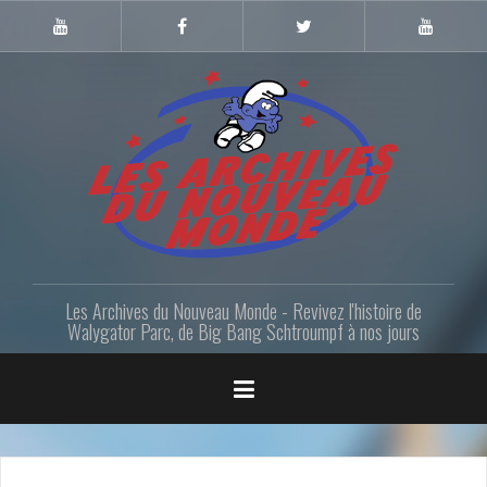
Skip
to
Youtube
Facebook
Twitter
Youtube
Gazette
LANM
content
Les Archives du Nouveau Monde - Revivez l'histoire de
Walygator Parc, de Big Bang Schtroumpf à nos jours