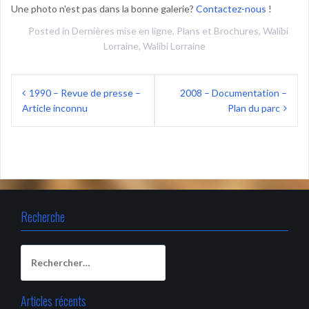
Une photo n'est pas dans la bonne galerie?
Contactez-nous
!
Posted in
Dernières mise en ligne
,
Plans et Brochures
,
Walibi
Lorraine
,
Walibi Lorraine
Navigation
1990 – Revue de presse –
2008 – Documentation –
de
Article inconnu
Plan du parc
l’article
Recherche
Rechercher :
Articles récents