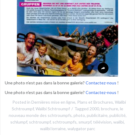
Une photo n’est pas dans la bonne galerie?
Contactez-nous
!
Une photo n'est pas dans la bonne galerie?
Contactez-nous
!
Posted in
Dernières mise en ligne
,
Plans et Brochures
,
Walibi
Schtroumpf
,
Walibi Schtroumpf
Tagged
2000
,
brochure
,
le
nouveau monde des schtroumpfs
,
photo
,
publicitaire
,
publicité
,
schlumpf
,
schtroumpf
,
schtroumpfs
,
smurpf
,
télévision
,
walibi
,
walibi lorraine
,
walygator parc