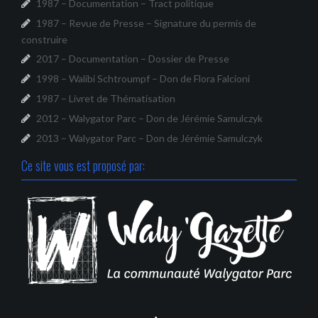
1987 – Documentation – Tract politique
1987 – Revue de Presse – Signature du permis de
construire
2017 – Documentation – Dossier de Presse
1998 – Walibi Schtroumpf – Don de Flora Falcioni
1987 – Livret de Thématisation
2012 – Walygator Parc – Don de Jérémie Samulczyk
2013 – Walygator Parc – Don de Jérémie Samulczyk
Ce site vous est proposé par: