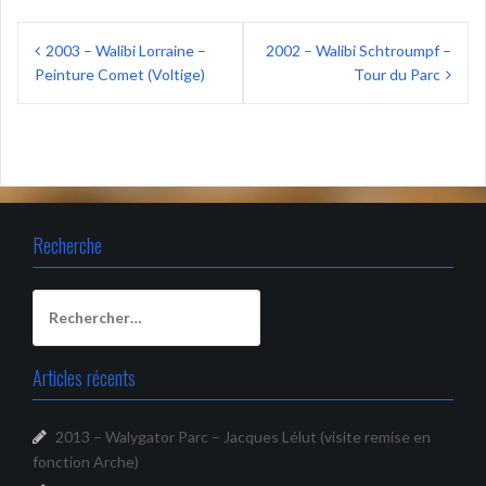
Navigation
2003 – Walibi Lorraine –
2002 – Walibi Schtroumpf –
de
Peinture Comet (Voltige)
Tour du Parc
l’article
Recherche
Rechercher :
Articles récents
2013 – Walygator Parc – Jacques Lélut (visite remise en
fonction Arche)