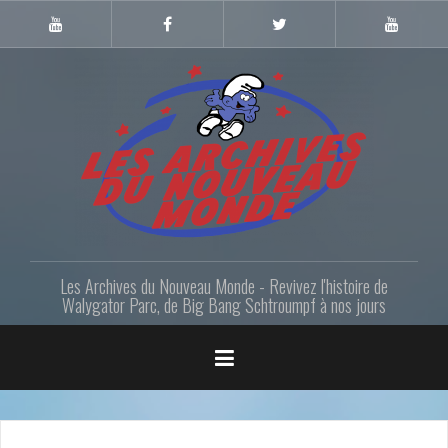
Skip
to
Youtube
Facebook
Twitter
Youtube
Gazette
LANM
content
Les Archives du Nouveau Monde - Revivez l'histoire de
Walygator Parc, de Big Bang Schtroumpf à nos jours