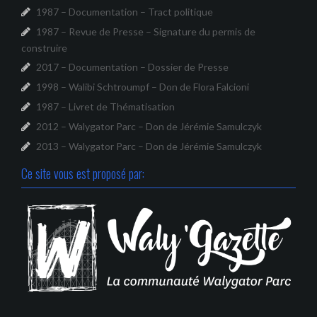
1987 – Documentation – Tract politique
1987 – Revue de Presse – Signature du permis de
construire
2017 – Documentation – Dossier de Presse
1998 – Walibi Schtroumpf – Don de Flora Falcioni
1987 – Livret de Thématisation
2012 – Walygator Parc – Don de Jérémie Samulczyk
2013 – Walygator Parc – Don de Jérémie Samulczyk
Ce site vous est proposé par: