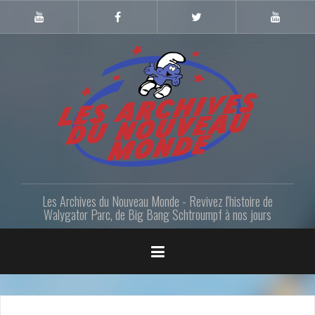
Skip
to
Youtube
Facebook
Twitter
Youtube
Gazette
LANM
content
Les Archives du Nouveau Monde - Revivez l'histoire de
Walygator Parc, de Big Bang Schtroumpf à nos jours