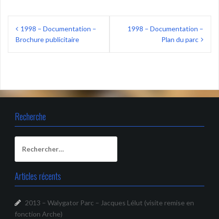
Navigation
1998 – Documentation –
1998 – Documentation –
de
Brochure publicitaire
Plan du parc
l’article
Recherche
Rechercher :
Articles récents
2013 – Walygator Parc – Jacques Lélut (visite remise en
fonction Arche)