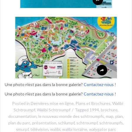
Une photo n’est pas dans la bonne galerie?
Contactez-nous
!
Une photo n'est pas dans la bonne galerie?
Contactez-nous
!
Posted in
Dernières mise en ligne
,
Plans et Brochures
,
Walibi
Schtroumpf
,
Walibi Schtroumpf
Tagged
1994
,
brochure
,
documentation
,
le nouveau monde des schtroumpfs
,
map
,
plan
,
plan du parc
,
présentation
,
schlumpf
,
schtroumpf
,
schtroumpfs
,
smurpf
,
télévision
,
walibi
,
walibi lorraine
,
walygator parc