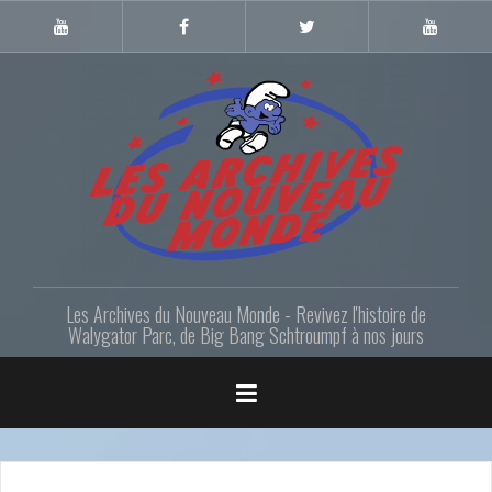
Skip
to
Youtube
Facebook
Twitter
Youtube
Gazette
LANM
content
Les Archives du Nouveau Monde - Revivez l'histoire de
Walygator Parc, de Big Bang Schtroumpf à nos jours