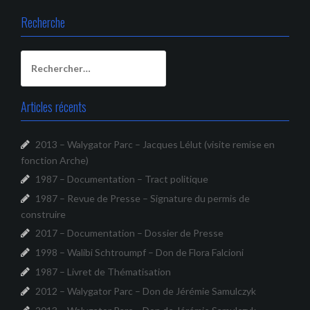
Recherche
Rechercher :
Articles récents
2013 – Walygator Parc – Jacques Lélut (visite remise en
fonction Arche)
1987 – Documentation – Tract politique
1987 – Revue de Presse – Signature du permis de
construire
2017 – Documentation – Dossier de Presse
1998 – Walibi Schtroumpf – Don de Flora Falcioni
1987 – Livret de Thématisation
2012 – Walygator Parc – Don de Jérémie Samulczyk