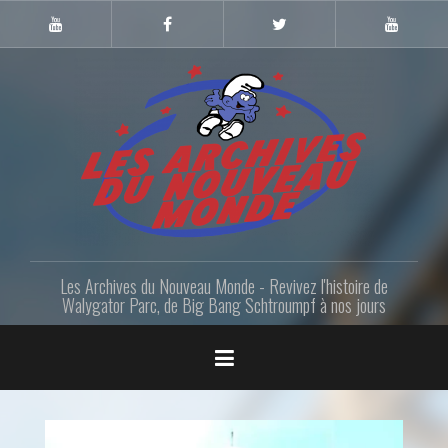
Skip
to
Youtube
Facebook
Twitter
Youtube
Gazette
LANM
content
Les Archives du Nouveau Monde - Revivez l'histoire de
Walygator Parc, de Big Bang Schtroumpf à nos jours