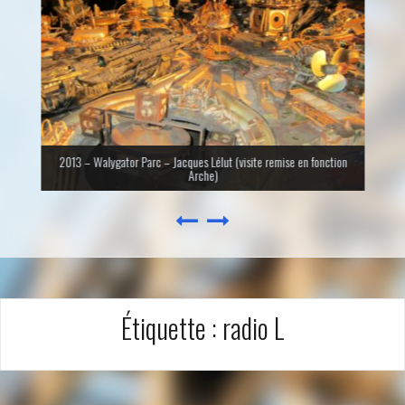
2013 – Walygator Parc – Jacques Lélut (visite remise en fonction
Arche)
Étiquette :
radio L