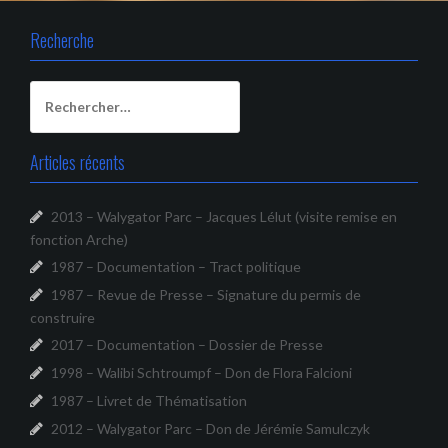
Recherche
Rechercher :
Articles récents
2013 – Walygator Parc – Jacques Lélut (visite remise en
fonction Arche)
1987 – Documentation – Tract politique
1987 – Revue de Presse – Signature du permis de
construire
2017 – Documentation – Dossier de Presse
1998 – Walibi Schtroumpf – Don de Flora Falcioni
1987 – Livret de Thématisation
2012 – Walygator Parc – Don de Jérémie Samulczyk