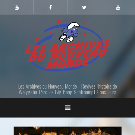
Skip
to
Youtube
Facebook
Twitter
Youtube
Gazette
LANM
content
Les Archives du Nouveau Monde - Revivez l'histoire de
Walygator Parc, de Big Bang Schtroumpf à nos jours