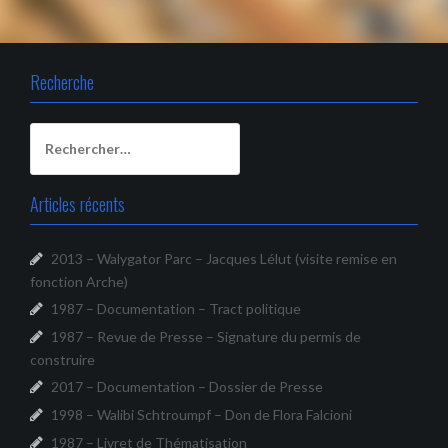
Recherche
Rechercher :
Articles récents
2013 – Walygator Parc – Jacques Lélut (visite remise en
fonction Arche)
1987 – Documentation – Tract politique
1987 – Revue de Presse – Signature du permis de
construire
2017 – Documentation – Dossier de Presse
1998 – Walibi Schtroumpf – Don de Flora Falcioni
1987 – Livret de Thématisation