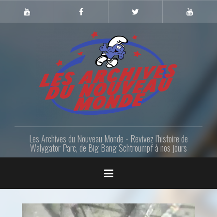
Skip
to
Youtube
Facebook
Twitter
Youtube
Gazette
LANM
content
Les Archives du Nouveau Monde - Revivez l'histoire de
Walygator Parc, de Big Bang Schtroumpf à nos jours