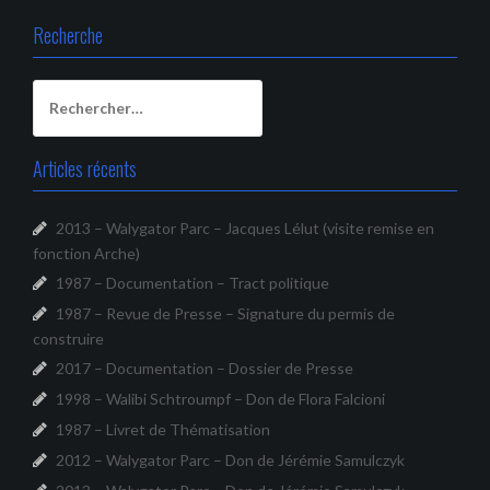
Recherche
Rechercher :
Articles récents
2013 – Walygator Parc – Jacques Lélut (visite remise en
fonction Arche)
1987 – Documentation – Tract politique
1987 – Revue de Presse – Signature du permis de
construire
2017 – Documentation – Dossier de Presse
1998 – Walibi Schtroumpf – Don de Flora Falcioni
1987 – Livret de Thématisation
2012 – Walygator Parc – Don de Jérémie Samulczyk