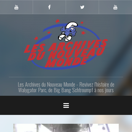
Skip
to
Youtube
Facebook
Twitter
Youtube
Gazette
LANM
content
Les Archives du Nouveau Monde - Revivez l'histoire de
Walygator Parc, de Big Bang Schtroumpf à nos jours