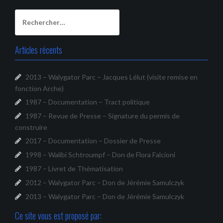
Rechercher :
Articles récents
2013 – Walygator Parc – Jacques Lélut (visite remise en
fonction Arche)
1987 – Documentation – Tract politique
1987 – Revue de Presse – Signature du permis de
construire
2017 – Documentation – Dossier de Presse
1998 – Walibi Schtroumpf – Don de Flora Falcioni
1987 – Livret de Thématisation
2012 – Walygator Parc – Don de Jérémie Samulczyk
2013 – Walygator Parc – Don de Jérémie Samulczyk
Ce site vous est proposé par: