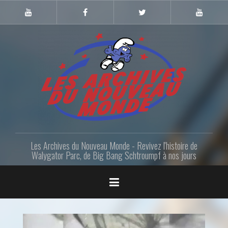
Skip
to
Youtube
Facebook
Twitter
Youtube
Gazette
LANM
content
Les Archives du Nouveau Monde - Revivez l'histoire de
Walygator Parc, de Big Bang Schtroumpf à nos jours