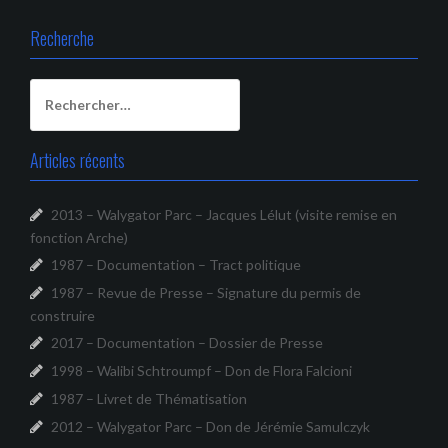
Recherche
Rechercher :
Articles récents
2013 – Walygator Parc – Jacques Lélut (visite remise en
fonction Arche)
1987 – Documentation – Tract politique
1987 – Revue de Presse – Signature du permis de
construire
2017 – Documentation – Dossier de Presse
1998 – Walibi Schtroumpf – Don de Flora Falcioni
1987 – Livret de Thématisation
2012 – Walygator Parc – Don de Jérémie Samulczyk