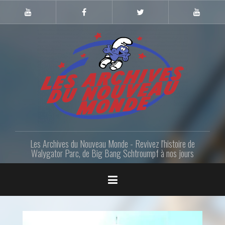
Skip
to
Youtube
Facebook
Twitter
Youtube
Gazette
LANM
content
Les Archives du Nouveau Monde - Revivez l'histoire de
Walygator Parc, de Big Bang Schtroumpf à nos jours