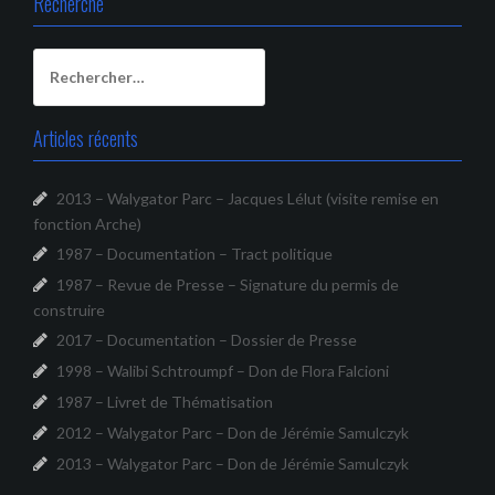
Recherche
Rechercher :
Articles récents
2013 – Walygator Parc – Jacques Lélut (visite remise en
fonction Arche)
1987 – Documentation – Tract politique
1987 – Revue de Presse – Signature du permis de
construire
2017 – Documentation – Dossier de Presse
1998 – Walibi Schtroumpf – Don de Flora Falcioni
1987 – Livret de Thématisation
2012 – Walygator Parc – Don de Jérémie Samulczyk
2013 – Walygator Parc – Don de Jérémie Samulczyk