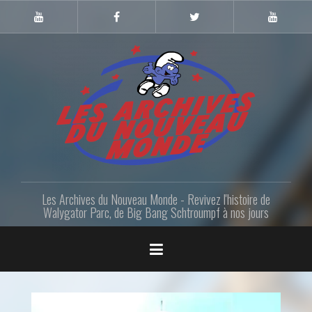
Skip
to
Youtube
Facebook
Twitter
Youtube
Gazette
LANM
content
Les Archives du Nouveau Monde - Revivez l'histoire de
Walygator Parc, de Big Bang Schtroumpf à nos jours