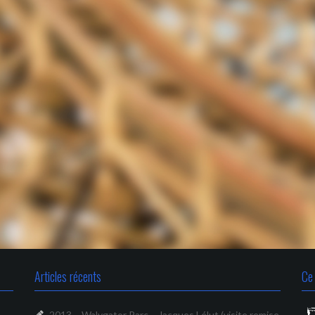
Articles récents
Ce 
2013 – Walygator Parc – Jacques Lélut (visite remise