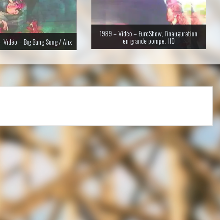
1989 – Vidéo – EuroShow, l’inauguration
en grande pompe. HD
 Vidéo – Big Bang Song / Alix