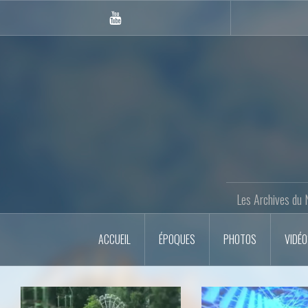
Skip
to
Youtube
content
Gazette
Les Archives du 
ACCUEIL
ÉPOQUES
PHOTOS
VIDÉ