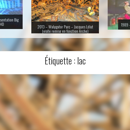
sentation Big
 HD
1989 –
2013 – Walygator Parc – Jacques Lélut
(visite remise en fonction Arche)
Étiquette :
lac