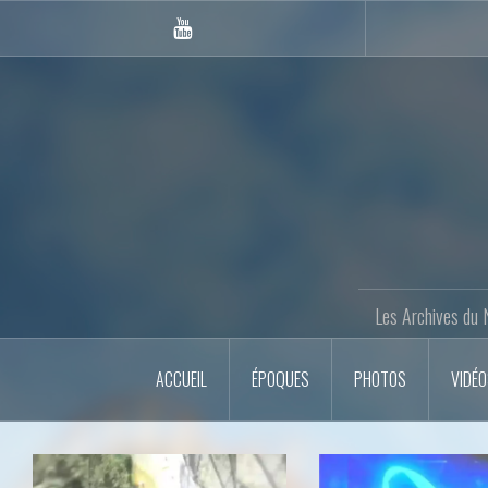
Skip
to
Youtube
content
Gazette
Les Archives du 
ACCUEIL
ÉPOQUES
PHOTOS
VIDÉ