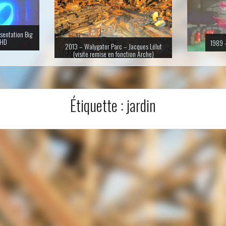
sentation Big
 HD
1989 –
2013 – Walygator Parc – Jacques Lélut
(visite remise en fonction Arche)
Étiquette :
jardin