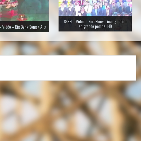
1989 – Vidéo – EuroShow, l’inauguration
en grande pompe. HD
 Vidéo – Big Bang Song / Alix