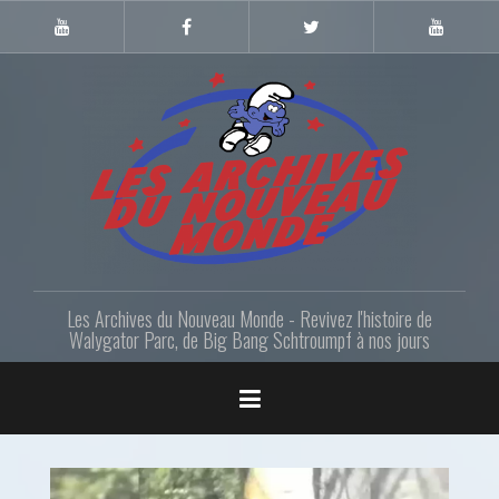
Skip
to
Youtube
Facebook
Twitter
Youtube
Gazette
LANM
content
Les Archives du Nouveau Monde - Revivez l'histoire de
Walygator Parc, de Big Bang Schtroumpf à nos jours