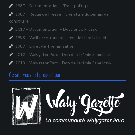
1987 – Documentation – Tract politique
1987 – Revue de Presse – Signature du permis de
construire
2017 – Documentation – Dossier de Presse
1998 – Walibi Schtroumpf – Don de Flora Falcioni
1987 – Livret de Thématisation
2012 – Walygator Parc – Don de Jérémie Samulczyk
2013 – Walygator Parc – Don de Jérémie Samulczyk
Ce site vous est proposé par: