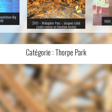
sentation Big
 HD
1989 –
2013 – Walygator Parc – Jacques Lélut
(visite remise en fonction Arche)
Catégorie :
Thorpe Park