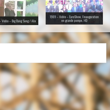
1989 – Vidéo – EuroShow, l’inauguration
en grande pompe. HD
 Vidéo – Big Bang Song / Alix