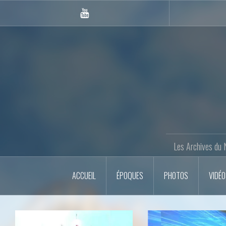
Skip
to
Youtube
content
Gazette
Les Archives du 
ACCUEIL
ÉPOQUES
PHOTOS
VIDÉ